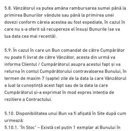
5.8. Vânzătorul va putea amâna rambursarea sumei până la
primirea Bunurilor vândute sau până la primirea unei
dovezi conform căreia acestea au fost expediate, în cazul în
care nu s-a oferit să recupereze el însuși Bunurile (se va
lua data cea mai recentă).
5.9. În cazul în care un Bun comandat de către Cumpărător
nu poate fi livrat de către Vânzător, acesta din urmă va
informa Clientul / Cumpărătorul asupra acestui fapt și va
returna în contul Cumpărătorului contravaloarea Bunului, în
termen de maxim 7 (șapte) zile de la data la care Vânzătorul
a luat la cunoștință acest fapt sau de la data la care
Cumpărătorul și-a exprimat în mod expres intenția de
reziliere a Contractului.
5.10. Disponibilitatea unui Bun va fi afișată în Site după cum
urmează:
5.10.1. "În Stoc" – Există cel puțin 1 exmplar al Bunului în