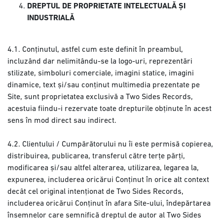
DREPTUL DE PROPRIETATE INTELECTUALĂ ȘI
INDUSTRIALĂ
4.1. Conținutul, astfel cum este definit în preambul,
incluzând dar nelimitându-se la logo-uri, reprezentări
stilizate, simboluri comerciale, imagini statice, imagini
dinamice, text și/sau conținut multimedia prezentate pe
Site, sunt proprietatea exclusivă a Two Sides Records,
acestuia fiindu-i rezervate toate drepturile obținute în acest
sens în mod direct sau indirect.
4.2. Clientului / Cumpărătorului nu îi este permisă copierea,
distribuirea, publicarea, transferul către terțe părți,
modificarea și/sau altfel alterarea, utilizarea, legarea la,
expunerea, includerea oricărui Conținut în orice alt context
decât cel original intenționat de Two Sides Records,
includerea oricărui Conținut în afara Site-ului, îndepărtarea
însemnelor care semnifică dreptul de autor al Two Sides