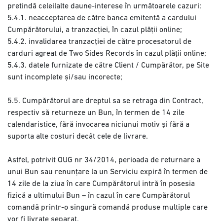
pretindă celeilalte daune-interese în următoarele cazuri:
5.4.1. neacceptarea de către banca emitentă a cardului
Cumpărătorului, a tranzacției, în cazul plății online;
5.4.2. invalidarea tranzacției de către procesatorul de
carduri agreat de Two Sides Records în cazul plății online;
5.4.3. datele furnizate de către Client / Cumpărător, pe Site
sunt incomplete și/sau incorecte;
5.5. Cumpărătorul are dreptul sa se retraga din Contract,
respectiv să returneze un Bun, în termen de 14 zile
calendaristice, fără invocarea niciunui motiv și fără a
suporta alte costuri decât cele de livrare.
Astfel, potrivit OUG nr 34/2014, perioada de returnare a
unui Bun sau renunțare la un Serviciu expiră în termen de
14 zile de la ziua în care Cumpărătorul intră în posesia
fizică a ultimului Bun – în cazul în care Cumpărătorul
comandă printr-o singură comandă produse multiple care
vor fi livrate separat.