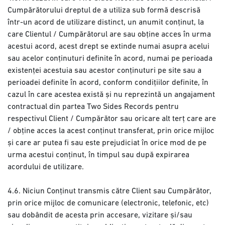
Cumpărătorului dreptul de a utiliza sub formă descrisă
într-un acord de utilizare distinct, un anumit conținut, la
care Clientul / Cumpărătorul are sau obține acces în urma
acestui acord, acest drept se extinde numai asupra acelui
sau acelor conținuturi definite în acord, numai pe perioada
existenței acestuia sau acestor conținuturi pe site sau a
perioadei definite în acord, conform condițiilor definite, în
cazul în care acestea există și nu reprezintă un angajament
contractual din partea Two Sides Records pentru
respectivul Client / Cumpărător sau oricare alt terț care are
/ obține acces la acest conținut transferat, prin orice mijloc
și care ar putea fi sau este prejudiciat în orice mod de pe
urma acestui conținut, în timpul sau după expirarea
acordului de utilizare.
4.6. Niciun Conținut transmis către Client sau Cumpărător,
prin orice mijloc de comunicare (electronic, telefonic, etc)
sau dobândit de acesta prin accesare, vizitare și/sau