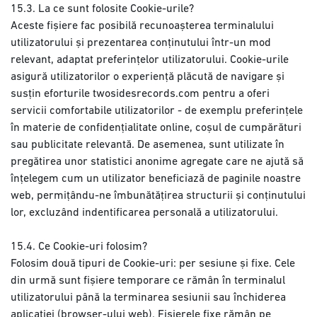
15.3. La ce sunt folosite Cookie-urile?
Aceste fișiere fac posibilă recunoașterea terminalului
utilizatorului și prezentarea conținutului într-un mod
relevant, adaptat preferințelor utilizatorului. Cookie-urile
asigură utilizatorilor o experiență plăcută de navigare și
susțin eforturile twosidesrecords.com pentru a oferi
servicii comfortabile utilizatorilor - de exemplu preferințele
în materie de confidențialitate online, coșul de cumpărături
sau publicitate relevantă. De asemenea, sunt utilizate în
pregătirea unor statistici anonime agregate care ne ajută să
înțelegem cum un utilizator beneficiază de paginile noastre
web, permițându-ne îmbunătățirea structurii și conținutului
lor, excluzând indentificarea personală a utilizatorului.
15.4. Ce Cookie-uri folosim?
Folosim două tipuri de Cookie-uri: per sesiune și fixe. Cele
din urmă sunt fișiere temporare ce rămân în terminalul
utilizatorului până la terminarea sesiunii sau închiderea
aplicației (browser-ului web). Fișierele fixe rămân pe