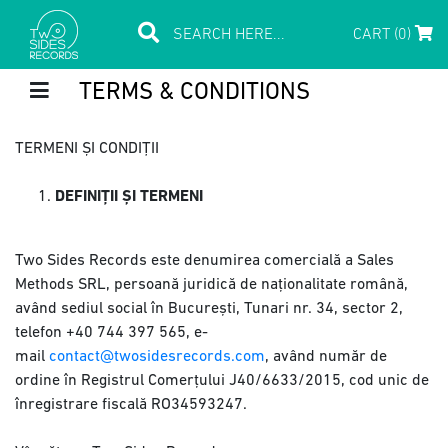
CART (0)
TERMS & CONDITIONS
TERMENI ȘI CONDIȚII
DEFINIȚII ȘI TERMENI
Two Sides Records este denumirea comercială a Sales
Methods SRL, persoană juridică de naționalitate română,
având sediul social în București, Tunari nr. 34, sector 2,
telefon +40 744 397 565, e-
mail
contact@twosidesrecords.com
, având număr de
ordine în Registrul Comerțului J40/6633/2015, cod unic de
înregistrare fiscală RO34593247.